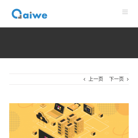
跳
到
内
容
上一页
下一页
查
看
大
图