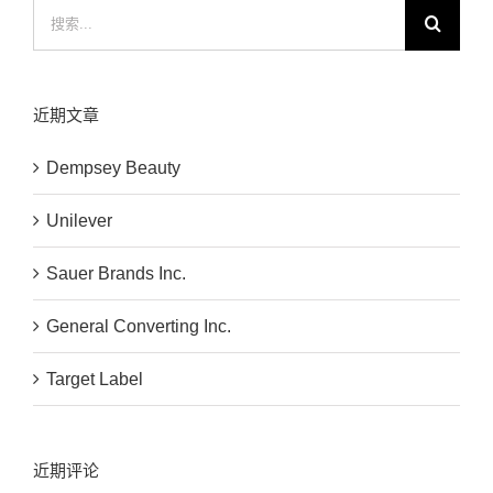
搜
索：
近期文章
Dempsey Beauty
Unilever
Sauer Brands Inc.
General Converting Inc.
Target Label
近期评论