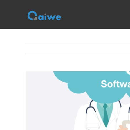
跳
到
内
容
查
看
大
图