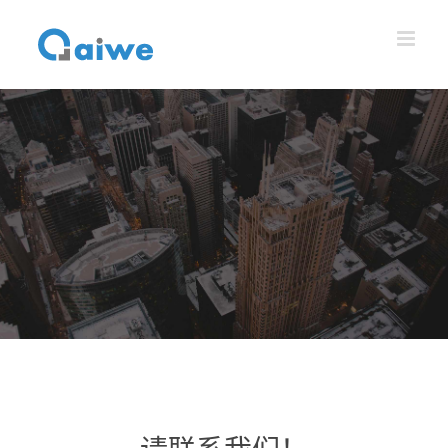
跳
到
内
容