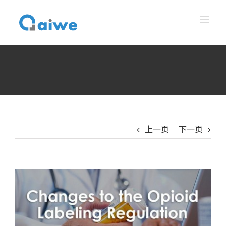
跳
到
内
容
上一页
下一页
查
看
大
图