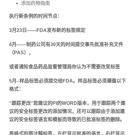
添加药物指南
执行新条例的
时间节点：
3
月
23
日
——FDA
发布新的标签规定
4
月
——
制药公司有
30
天的时间提交事先批准补充文件
（
PAS
），
或者通知食品药品监督管理局你认为不需要改变标签
5
月
–
样品标签必须提交给
FDA
。样品标签必须遵循以下
格式：
“
跟踪更改
”
您建议的
PI
的
WORD
版本，用于跟踪两个建
议的安全标签更改的添加情况，还可以跟踪由于添加建
议的安全标签语言和模板而导致的已批准标签的删除。
表格式的带注释标签，左栏显示批准的语言，右栏显示