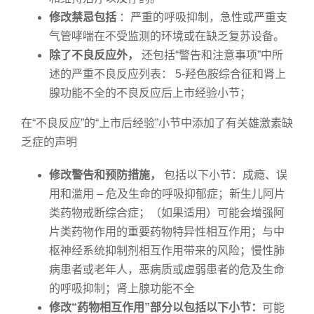
修改禁忌包括
：严重的呼吸抑制，急性或严重支
气管哮喘在不受监测的环境或在缺乏复苏设备。
除了不良反应
外
，
还包括“警告和注意事项”中所
述的严重不良反应列表： 5-羟色胺综合征和肾上
腺功能不全的不良反应后上市经验小节；
在“不良反应”的“上市后经验”小节中添加了有关雄激素缺
乏症的声明
修改警告和预防措施，
包括以下小节：成瘾、误
用和滥用 – 危及生命的呼吸抑郁症；新生儿阿片
类药物戒断综合症；（如果适用）可能会增强阿
片类药物作用的重要药物特异性相互作用；与中
枢神经系统抑制剂相互作用带来的风险；慢性肺
病患者或老年人，恶病质或虚弱患者的危及生命
的呼吸抑制；肾上腺功能不全
修改
“
药物相互作用
”
部分以包括以下小节：
可能