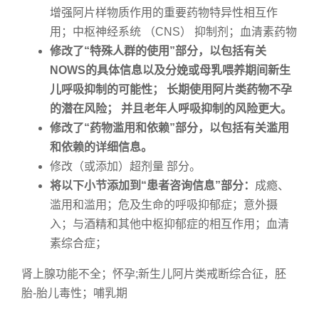
增强阿片样物质作用的重要药物特异性相互作
用；中枢神经系统 （CNS） 抑制剂；血清素药物
修改了
“
特殊人群的使用
”
部分，以包括有关
NOWS
的具体信息以及分娩或母乳喂养期间新生
儿呼吸抑制的可能性；
长期使用阿片类药物不孕
的潜在风险；
并且老年人呼吸抑制的风险更大。
修改了“药物滥用和依赖”部分，以包括有关滥用
和依赖的详细信息。
修改（或添加）超剂量 部分。
将以下小节添加到
“
患者咨询信息
”
部分：
成瘾、
滥用和滥用；危及生命的呼吸抑郁症；意外摄
入；与酒精和其他中枢抑郁症的相互作用；血清
素综合症；
肾上腺功能不全；怀孕;新生儿阿片类戒断综合征，胚
胎-胎儿毒性；哺乳期