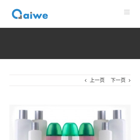
跳
到
内
容
上一页
下一页
查
看
大
图