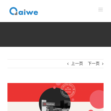
跳
到
内
容
上一页
下一页
查
看
大
图