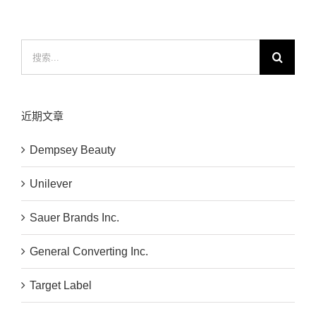
搜
索：
近期文章
Dempsey Beauty
Unilever
Sauer Brands Inc.
General Converting Inc.
Target Label