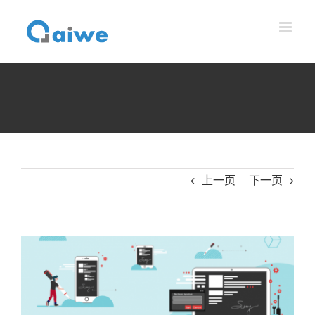
跳
到
内
容
上一页
下一页
查
看
大
图