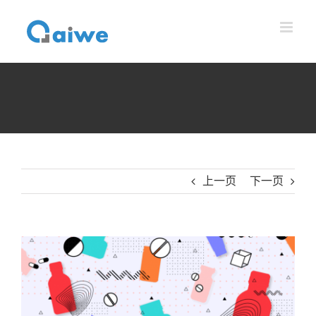
跳
到
内
容
上一页
下一页
查
看
大
图