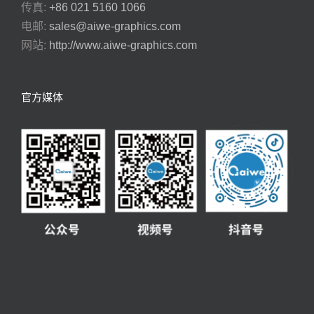
传真:
+86 021 5160 1066
电邮:
sales@aiwe-graphics.com
网站:
http://www.aiwe-graphics.com
官方媒体