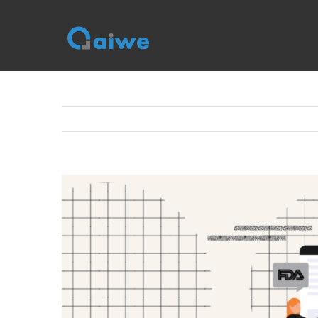
跳
到
内
容
查
看
大
图