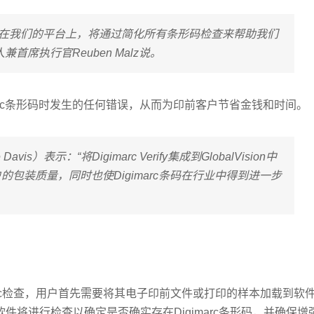
直接集成在我们的平台上，将通过简化所有条形码检查来帮助我们
人兼首席执行官Reuben Malz说。
arc条形码时发生的任何错误，从而为印前客户节省金钱和时间。
vis）表示：“将Digimarc Verify集成到GlobalVision中
包装质量，同时也使Digimarc条码在行业中得到进一步
gimarc检查，用户首先需要将其电子印前文件或打印的样本加载到软
然后，该软件将进行检查以确定是否确实存在Digimarc条形码，并确保增