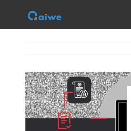
跳
到
内
容
查
看
大
图