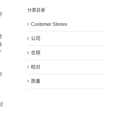
分类目录
评
Customer Stories
谜
公司
像
了
合规
校对
并
质量
软