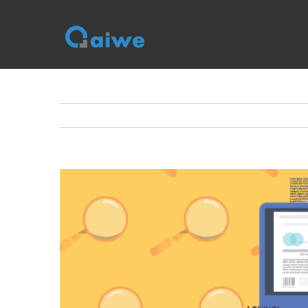
跳
到
内
容
查
看
大
图