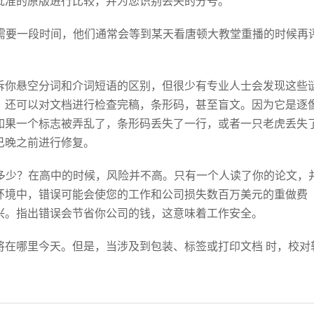
批准的原版进行比较，并为您识别丢失的分号。
需要一段时间，他们通常会等到某天看唐顿大教堂重播的时候再
诉你悬空分词和介词短语的区别，但很少有专业人士会发现这些
，还可以对文档进行检查完稿，条形码，甚至盲文。因为它是逐
如果一个标志被弄乱了，条形码丢失了一行，或者一只老虎丢失
已晚之前进行修复。
多少？在高中的时候，风险并不高。只有一个人读了你的论文，
环境中，错误可能会使您的工作和公司损失数百万美元的重做费
兴。指出错误会节省你公司的钱，这意味着工作安全。
将在哪里今天。但是，当涉及到包装、标签或打印文档 时，校对