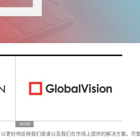
牌更改，以更好地反映我们是谁以及我们在市场上提供的解决方案。尽