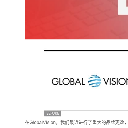
在GlobalVision，我们最近进行了重大的品