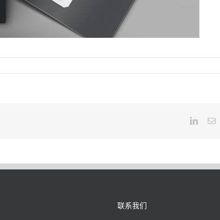
Linked
E
联系我们