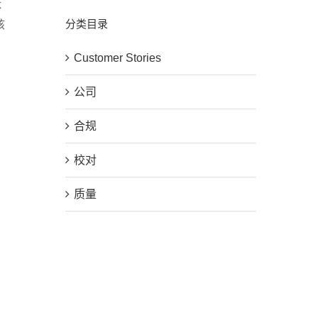
体
分类目录
核
Customer Stories
公司
合规
校对
质量