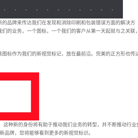
新的品牌来传达我们在发现和消除印刷和包装错误方面的解决方
我们的业务，一个图标，一个我们的客户从第一天起就与之关联
该图标作为我们的新视觉标记，放在最前沿。完美的正方形也传
。
。 这种新的身份将有助于推动我们业务的转型，并不断推动行业
出新品牌，您将能够看到更多的新视觉标识。