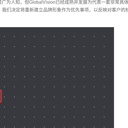
为人知，但GlobalVision已经成熟并发展为代表一套非常具
，我们决定将重新建立品牌形象作为优先事项，以反映对客户的