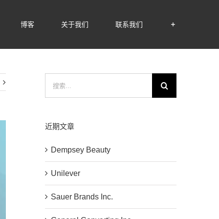
博客
关于我们
联系我们
搜
索：
近期文章
Dempsey Beauty
Unilever
Sauer Brands Inc.