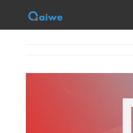
跳
到
内
容
查
看
大
图