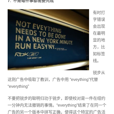
7.”不是每件事都需要完成”
有时打
字错误
会出现
在最明
显的地
方，比
如标签
线。
锐步从
这则广告中吸取了教训，广告中用 “eveything”代替
“everything”
不要把锐步的聪明归功于锐步，即使校对是一件在纽约
一分钟内无法撤销的事情。“everything”结束了在同一个
广告的另一个版本中拼写正确，使得这个特定的广告活