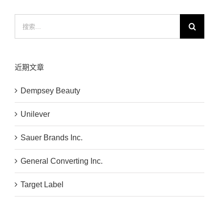
搜
索：
近期文章
Dempsey Beauty
Unilever
Sauer Brands Inc.
General Converting Inc.
Target Label