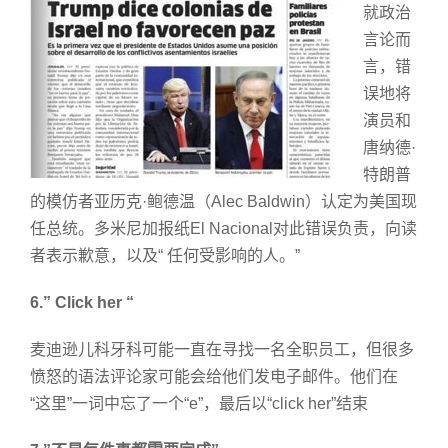
就政治
言论而
言，错
误地将
演员和
唐纳德·
特朗普
的模仿者亚历克·鲍德温（Alec Baldwin）认定为美国现
任总统。多米尼加报纸El Nacional对此错误负责，向读
者表示歉意，以及“ 任何受影响的人。”
6.” Click her “
麦迪逊儿科牙科可能一直在寻找一名全职员工，但很多
愤怒的语法评论家可能会给他们发电子邮件。他们在
“这里”一词中忘了一个“e”，最后以“click her”结束