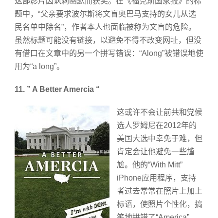
这部影片因讽刺幽默而获奖。在《福克斯国家报》的标
题中，“父亲要求波尔斯将文盲奥巴马支持的女儿从选
民名单中除名”，作者本人也面临被称为文盲的危险。
虽然标题可能没有链接，以避免不得不改变网址，但没
有借口在文章中的另一个拼写错误：“Along”被错误地使
用为“a long”。
11. ” A Better Amercia “
这或许不会让前共和党候
选人罗姆尼在2012年的
美国大选中幸免于难，但
肯定会让他避免一些尴
尬。他的“With Mitt”
iPhone应用程序，支持
者过去常常在照片上加上
标语，使照片个性化，搞
笑地拼错了“America”