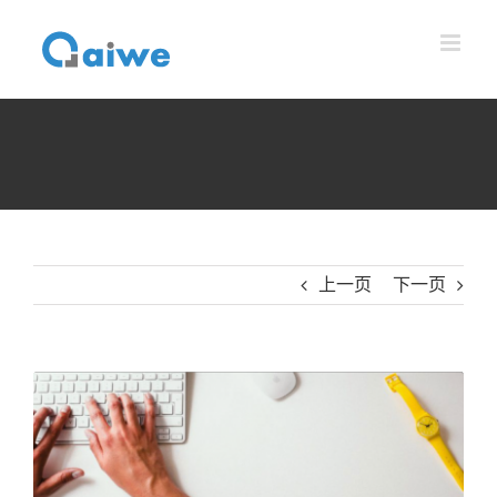
跳
到
内
容
上一页
下一页
查
看
大
图